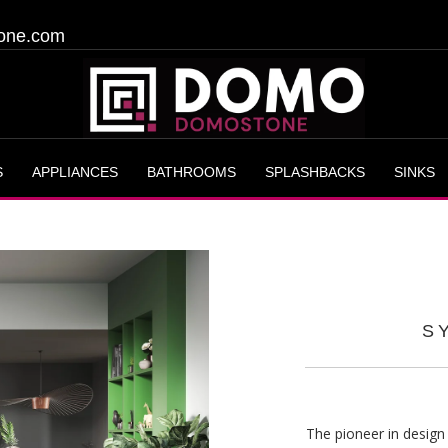
one.com
S
APPLIANCES
BATHROOMS
SPLASHBACKS
SINKS
S
The pioneer in design 