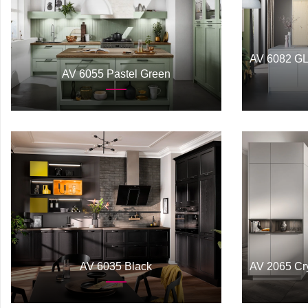
AV 6082 GL 
AV 6055 Pastel Green
AV 6035 Black
AV 2065 Cry