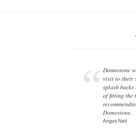
Domostone wer
visit to thei
splash backs 
of fitting the
recommending
Domostone.
Angus Neil