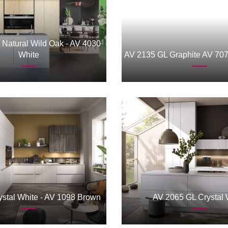
Natural Wild Oak - AV 4030
White
AV 2135 GL Graphite AV 70
stal White - AV 1098 Brown
AV 2065 GL Crystal 