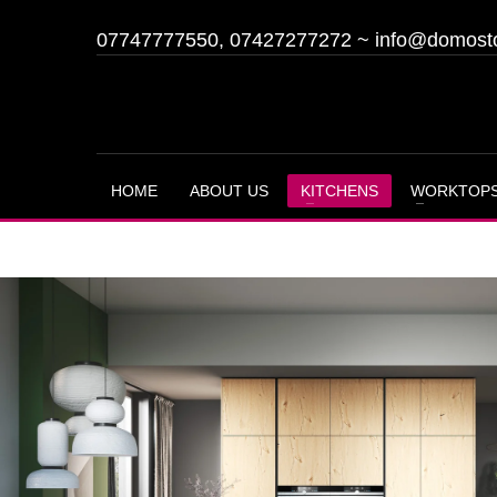
07747777550, 07427277272
~
info@domost
HOME
ABOUT US
KITCHENS
WORKTOP