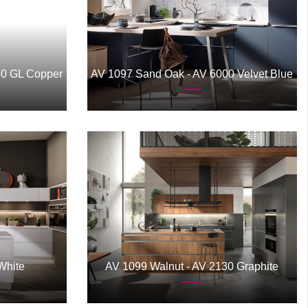
70 GL Copper
AV 1097 Sand Oak - AV 6000 Velvet Blue
White
AV 1099 Walnut - AV 2130 Graphite