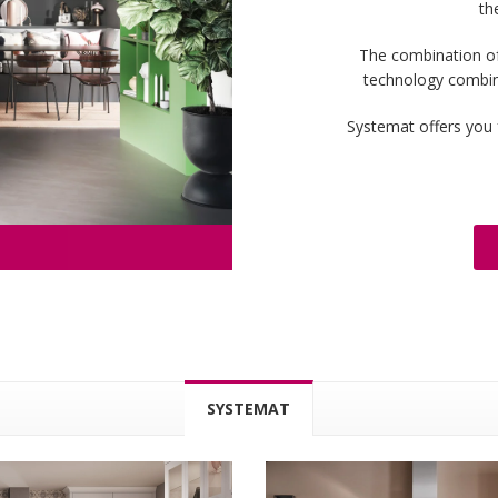
th
The combination of
technology combini
Systemat offers you f
SYSTEMAT